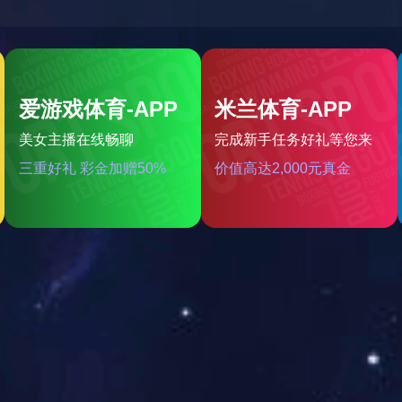
KCB齿轮泵
ZK真空出料泵
销售 库存齐全 全面满足客户的任