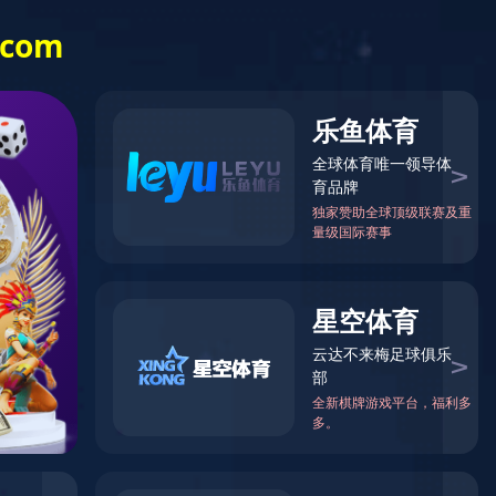
关于我们
|
联系我们
网站地图
全国咨询热线：
4000-911-880
荣誉资质
产品视频