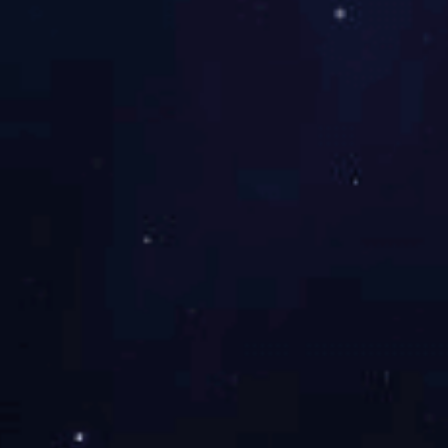
强大、高效
专业的客服
率的一流服
团队、完善
务团队
的服务体系