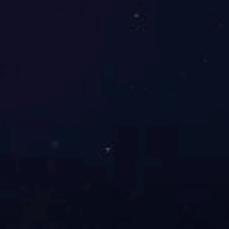
产品通过
全套先进检
ISO9001-
测设备、保
2008质量体
障产品品质
系认证
现在向星空web版登录入口-星空(中国)进行咨询了解：
911-880